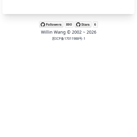
🖍 pastel
Willin Wang
© 2002 ~
2026
🧚‍♀️ fantasy
苏ICP备17011988号-1
📝 Wirefram
🏴 black
💎 luxury
🧛‍♂️ dracula
🖨 CMYK
🍁 Autumn