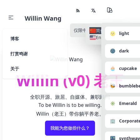
Willin Wang
仅限中文
所有语种
简体中文
🌝 light
English
博客
🌚 dark
打赏鸣谢
🧁 cupcake
关于
Willin (v0) 老王
🐝 bumbleb
全职开源、旅居、自媒体、兼职顾问
✳️ Emerald
To be Willin is to be willing.
Willin（老王）带你躺平养老。
🏢 Corporat
我能为您做些什么？
🌃 synthwav