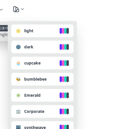
种
简体中文
🌝 light
nglish
🌚 dark
🧁 cupcake
🐝 bumblebee
✳️ Emerald
🏢 Corporate
🌃 synthwave