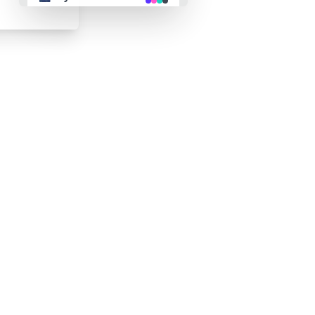
👴 retro
🤖 cyberpunk
🌸 valentine
🎃 halloween
🌷 garden
🌲 forest
🐟 aqua
👓 lofi