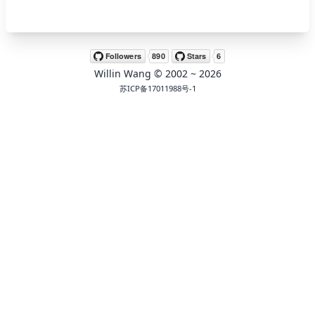
🖍 pastel
Willin Wang
© 2002 ~
2026
🧚‍♀️ fantasy
苏ICP备17011988号-1
📝 Wirefram
🏴 black
💎 luxury
🧛‍♂️ dracula
🖨 CMYK
🍁 Autumn