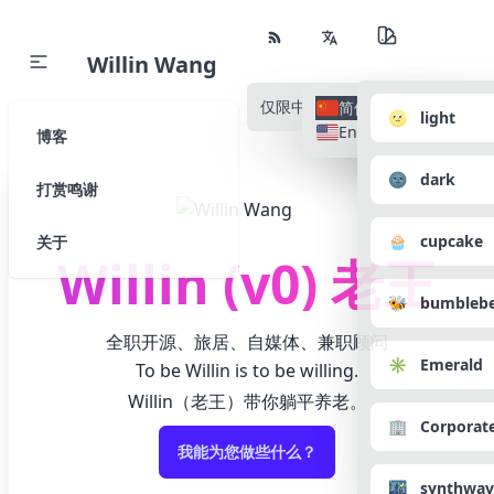
Willin Wang
仅限中文
所有语种
简体中文
🌝 light
English
博客
🌚 dark
打赏鸣谢
🧁 cupcake
关于
Willin (v0) 老王
🐝 bumbleb
全职开源、旅居、自媒体、兼职顾问
✳️ Emerald
To be Willin is to be willing.
Willin（老王）带你躺平养老。
🏢 Corporat
我能为您做些什么？
🌃 synthwav