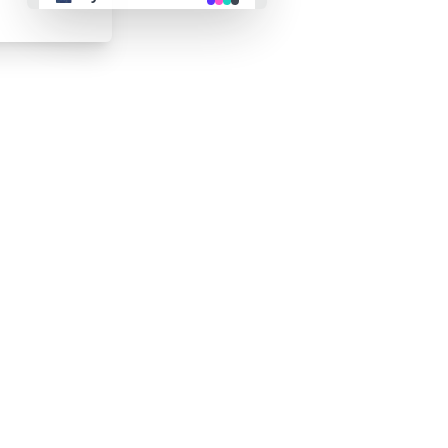
👴 retro
🤖 cyberpunk
🌸 valentine
🎃 halloween
🌷 garden
🌲 forest
🐟 aqua
👓 lofi