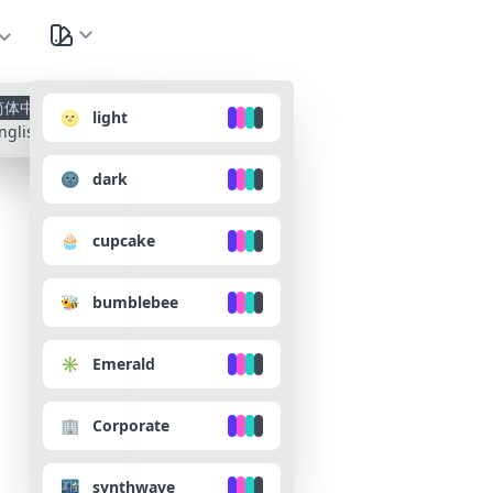
种
简体中文
🌝 light
nglish
🌚 dark
🧁 cupcake
🐝 bumblebee
✳️ Emerald
🏢 Corporate
🌃 synthwave