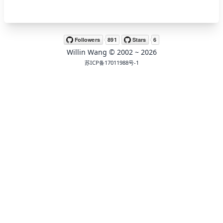
🖍 pastel
Willin Wang
© 2002 ~
2026
🧚‍♀️ fantasy
苏ICP备17011988号-1
📝 Wirefram
🏴 black
💎 luxury
🧛‍♂️ dracula
🖨 CMYK
🍁 Autumn