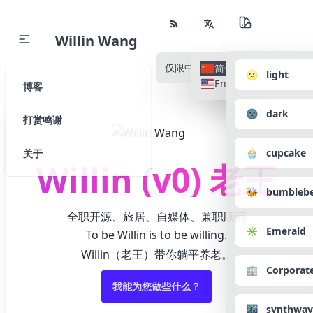
Willin Wang
仅限中文
所有语种
简体中文
🌝 light
English
博客
🌚 dark
打赏鸣谢
🧁 cupcake
关于
Willin (v0) 老王
🐝 bumbleb
全职开源、旅居、自媒体、兼职顾问
✳️ Emerald
To be Willin is to be willing.
Willin（老王）带你躺平养老。
🏢 Corporat
我能为您做些什么？
🌃 synthwav