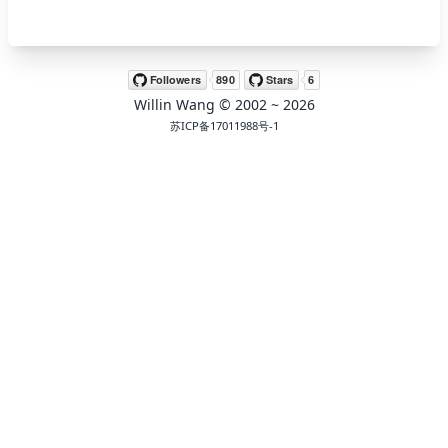
🖍 pastel
Willin Wang
© 2002 ~
2026
🧚‍♀️ fantasy
苏ICP备17011988号-1
📝 Wirefram
🏴 black
💎 luxury
🧛‍♂️ dracula
🖨 CMYK
🍁 Autumn