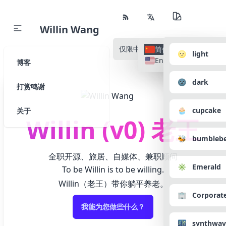
Willin Wang
仅限中文
所有语种
简体中文
🌝 light
English
博客
🌚 dark
打赏鸣谢
🧁 cupcake
关于
Willin (v0) 老王
🐝 bumbleb
全职开源、旅居、自媒体、兼职顾问
✳️ Emerald
To be Willin is to be willing.
Willin（老王）带你躺平养老。
🏢 Corporat
我能为您做些什么？
🌃 synthwav