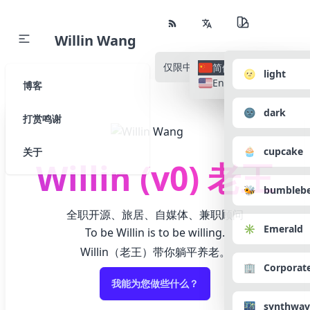
Willin Wang
仅限中文
所有语种
简体中文
🌝 light
English
博客
🌚 dark
打赏鸣谢
🧁 cupcake
关于
Willin (v0) 老王
🐝 bumbleb
全职开源、旅居、自媒体、兼职顾问
✳️ Emerald
To be Willin is to be willing.
Willin（老王）带你躺平养老。
🏢 Corporat
我能为您做些什么？
🌃 synthwav