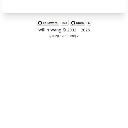
🖍 pastel
Willin Wang
© 2002 ~
2026
🧚‍♀️ fantasy
苏ICP备17011988号-1
📝 Wirefram
🏴 black
💎 luxury
🧛‍♂️ dracula
🖨 CMYK
🍁 Autumn