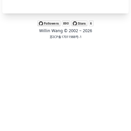
🖍 pastel
Willin Wang
© 2002 ~
2026
🧚‍♀️ fantasy
苏ICP备17011988号-1
📝 Wirefram
🏴 black
💎 luxury
🧛‍♂️ dracula
🖨 CMYK
🍁 Autumn