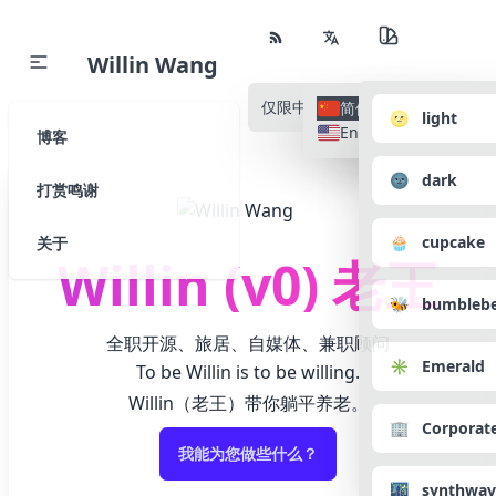
Willin Wang
仅限中文
所有语种
简体中文
🌝 light
English
博客
🌚 dark
打赏鸣谢
🧁 cupcake
关于
Willin (v0) 老王
🐝 bumbleb
全职开源、旅居、自媒体、兼职顾问
✳️ Emerald
To be Willin is to be willing.
Willin（老王）带你躺平养老。
🏢 Corporat
我能为您做些什么？
🌃 synthwav