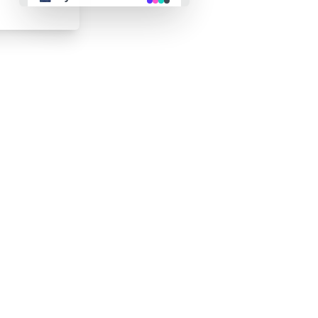
👴 retro
🤖 cyberpunk
🌸 valentine
🎃 halloween
🌷 garden
🌲 forest
🐟 aqua
👓 lofi