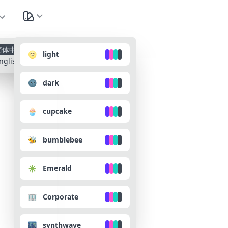
种
简体中文
🌝 light
nglish
🌚 dark
🧁 cupcake
🐝 bumblebee
✳️ Emerald
🏢 Corporate
🌃 synthwave