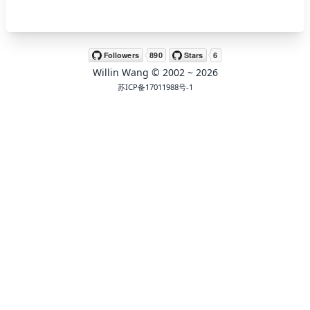
🖍 pastel
Willin Wang
© 2002 ~
2026
🧚‍♀️ fantasy
苏ICP备17011988号-1
📝 Wirefram
🏴 black
💎 luxury
🧛‍♂️ dracula
🖨 CMYK
🍁 Autumn