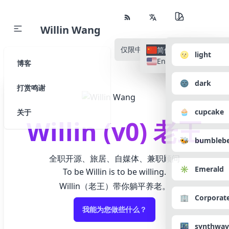
Willin Wang
仅限中文
所有语种
简体中文
🌝 light
English
博客
🌚 dark
打赏鸣谢
🧁 cupcake
关于
Willin (v0) 老王
🐝 bumbleb
全职开源、旅居、自媒体、兼职顾问
✳️ Emerald
To be Willin is to be willing.
Willin（老王）带你躺平养老。
🏢 Corporat
我能为您做些什么？
🌃 synthwav