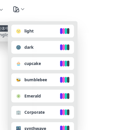
种
简体中文
🌝 light
nglish
🌚 dark
🧁 cupcake
🐝 bumblebee
✳️ Emerald
🏢 Corporate
🌃 synthwave