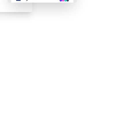
👴 retro
🤖 cyberpunk
🌸 valentine
🎃 halloween
🌷 garden
🌲 forest
🐟 aqua
👓 lofi