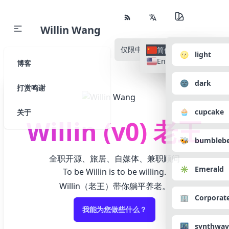
Willin Wang
仅限中文
所有语种
简体中文
🌝 light
English
博客
🌚 dark
打赏鸣谢
🧁 cupcake
关于
Willin (v0) 老王
🐝 bumbleb
全职开源、旅居、自媒体、兼职顾问
✳️ Emerald
To be Willin is to be willing.
Willin（老王）带你躺平养老。
🏢 Corporat
我能为您做些什么？
🌃 synthwav