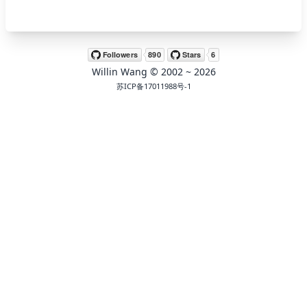
🖍 pastel
Willin Wang
© 2002 ~
2026
🧚‍♀️ fantasy
苏ICP备17011988号-1
📝 Wirefram
🏴 black
💎 luxury
🧛‍♂️ dracula
🖨 CMYK
🍁 Autumn