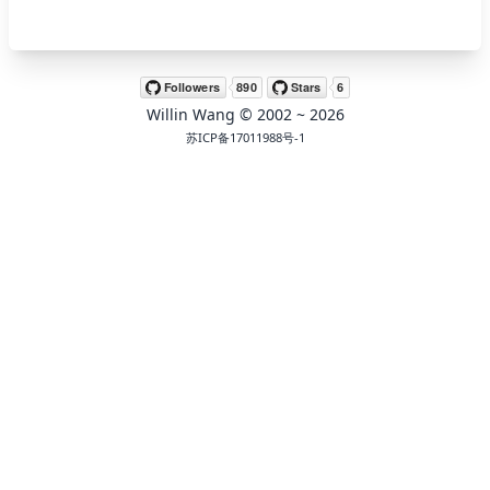
🖍 pastel
Willin Wang
© 2002 ~
2026
🧚‍♀️ fantasy
苏ICP备17011988号-1
📝 Wirefram
🏴 black
💎 luxury
🧛‍♂️ dracula
🖨 CMYK
🍁 Autumn