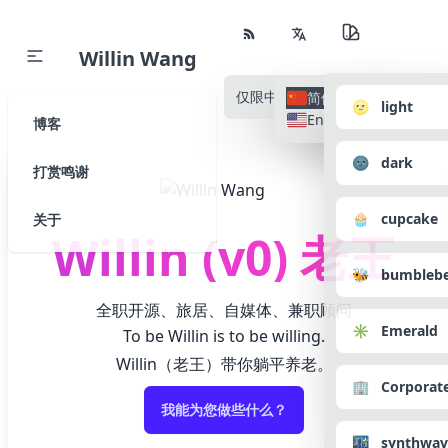
Willin Wang
仅限中文
所有语种
简体中文
🌝 light
English
博客
🌚 dark
打赏鸣谢
🧁 cupcake
关于
Willin (v0) 老王
🐝 bumbleb
全职开源、旅居、自媒体、兼职顾问
✳️ Emerald
To be Willin is to be willing.
Willin（老王）带你躺平养老。
🏢 Corporat
我能为您做些什么？
🌃 synthwav