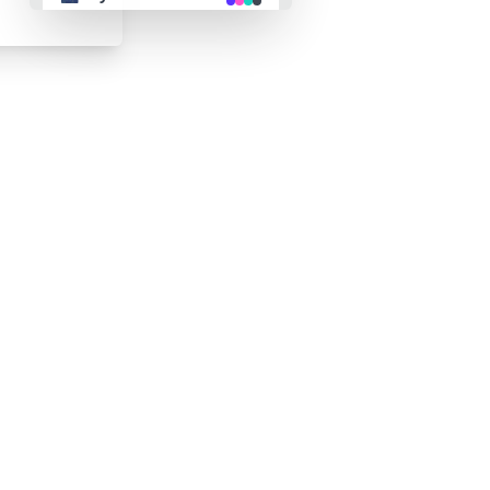
👴 retro
🤖 cyberpunk
🌸 valentine
🎃 halloween
🌷 garden
🌲 forest
🐟 aqua
👓 lofi