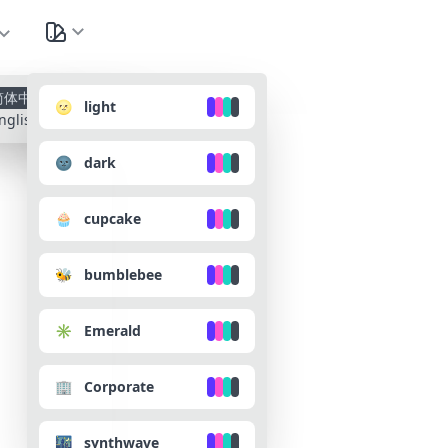
种
简体中文
🌝 light
nglish
🌚 dark
🧁 cupcake
🐝 bumblebee
✳️ Emerald
🏢 Corporate
🌃 synthwave