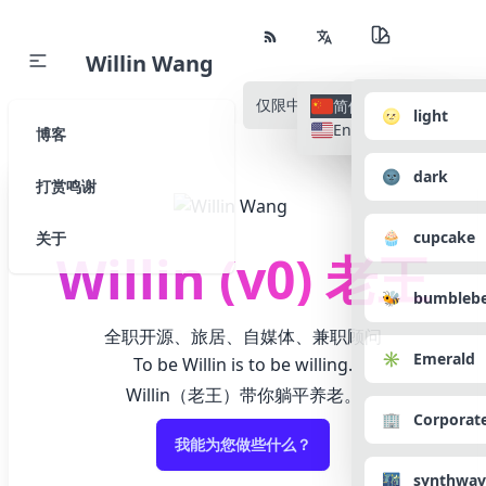
Willin Wang
仅限中文
所有语种
简体中文
🌝 light
English
博客
🌚 dark
打赏鸣谢
🧁 cupcake
关于
Willin (v0) 老王
🐝 bumbleb
全职开源、旅居、自媒体、兼职顾问
✳️ Emerald
To be Willin is to be willing.
Willin（老王）带你躺平养老。
🏢 Corporat
我能为您做些什么？
🌃 synthwav