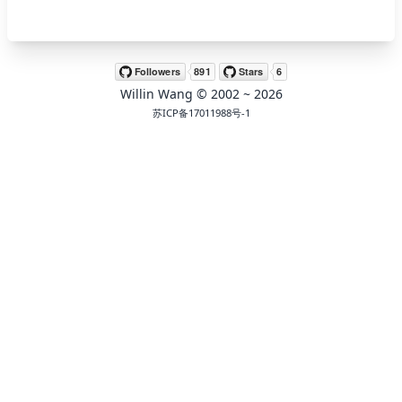
🖍 pastel
Willin Wang
© 2002 ~
2026
🧚‍♀️ fantasy
苏ICP备17011988号-1
📝 Wirefram
🏴 black
💎 luxury
🧛‍♂️ dracula
🖨 CMYK
🍁 Autumn