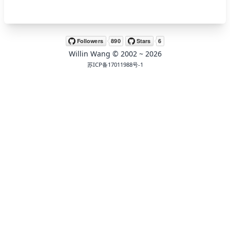
🖍 pastel
Willin Wang
© 2002 ~
2026
🧚‍♀️ fantasy
苏ICP备17011988号-1
📝 Wirefram
🏴 black
💎 luxury
🧛‍♂️ dracula
🖨 CMYK
🍁 Autumn