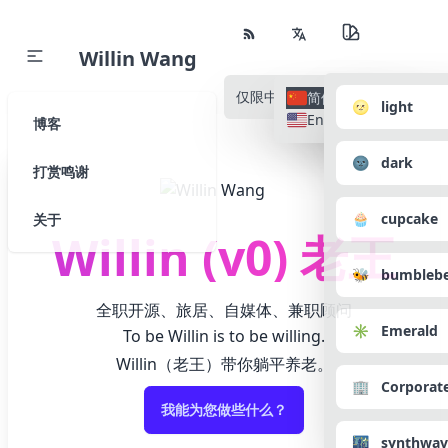
Willin Wang
仅限中文
所有语种
简体中文
🌝 light
English
博客
🌚 dark
打赏鸣谢
🧁 cupcake
关于
Willin (v0) 老王
🐝 bumbleb
全职开源、旅居、自媒体、兼职顾问
✳️ Emerald
To be Willin is to be willing.
Willin（老王）带你躺平养老。
🏢 Corporat
我能为您做些什么？
🌃 synthwav