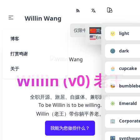
Willin Wang
仅限中文
所有语种
简体中文
🌝 light
English
博客
🌚 dark
打赏鸣谢
🧁 cupcake
关于
Willin (v0) 老王
🐝 bumbleb
全职开源、旅居、自媒体、兼职顾问
✳️ Emerald
To be Willin is to be willing.
Willin（老王）带你躺平养老。
🏢 Corporat
我能为您做些什么？
🌃 synthwav