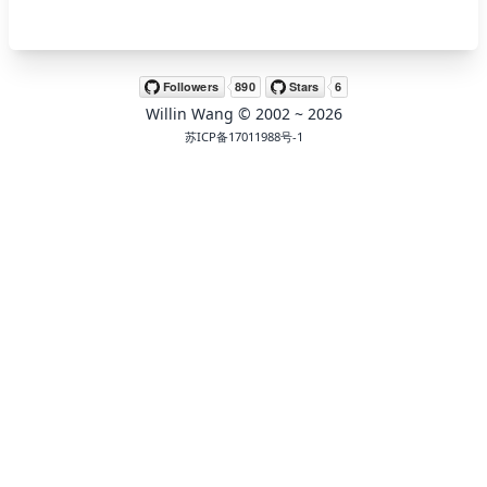
🖍 pastel
Willin Wang
© 2002 ~
2026
🧚‍♀️ fantasy
苏ICP备17011988号-1
📝 Wirefram
🏴 black
💎 luxury
🧛‍♂️ dracula
🖨 CMYK
🍁 Autumn