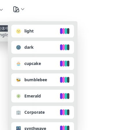
种
简体中文
🌝 light
nglish
🌚 dark
🧁 cupcake
🐝 bumblebee
✳️ Emerald
🏢 Corporate
🌃 synthwave