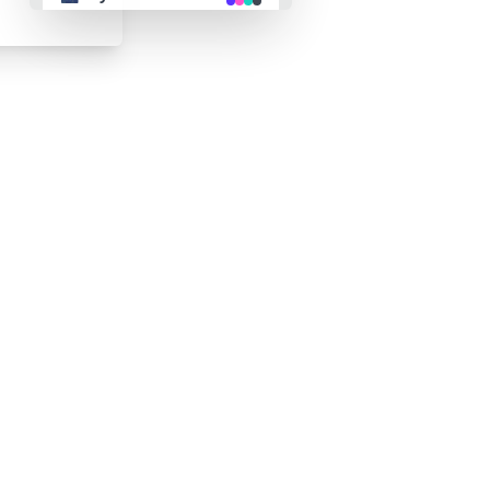
👴 retro
🤖 cyberpunk
🌸 valentine
🎃 halloween
🌷 garden
🌲 forest
🐟 aqua
👓 lofi