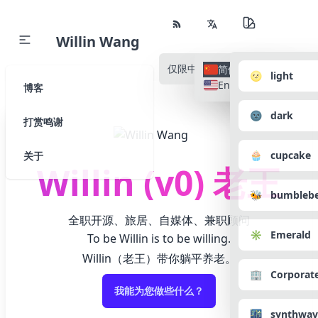
Willin Wang
仅限中文
所有语种
简体中文
🌝 light
English
博客
🌚 dark
打赏鸣谢
🧁 cupcake
关于
Willin (v0) 老王
🐝 bumbleb
全职开源、旅居、自媒体、兼职顾问
✳️ Emerald
To be Willin is to be willing.
Willin（老王）带你躺平养老。
🏢 Corporat
我能为您做些什么？
🌃 synthwav