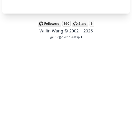
🖍 pastel
Willin Wang
© 2002 ~
2026
🧚‍♀️ fantasy
苏ICP备17011988号-1
📝 Wirefram
🏴 black
💎 luxury
🧛‍♂️ dracula
🖨 CMYK
🍁 Autumn