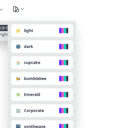
种
简体中文
🌝 light
nglish
🌚 dark
🧁 cupcake
🐝 bumblebee
✳️ Emerald
🏢 Corporate
🌃 synthwave