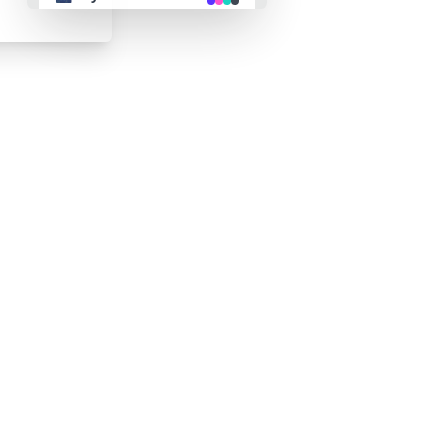
👴 retro
🤖 cyberpunk
🌸 valentine
🎃 halloween
🌷 garden
🌲 forest
🐟 aqua
👓 lofi