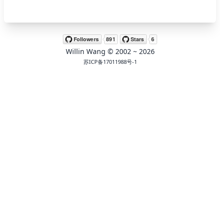
🖍 pastel
Willin Wang
© 2002 ~
2026
🧚‍♀️ fantasy
苏ICP备17011988号-1
📝 Wirefram
🏴 black
💎 luxury
🧛‍♂️ dracula
🖨 CMYK
🍁 Autumn