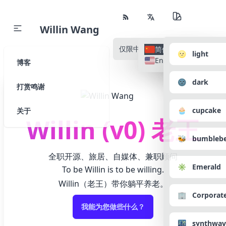
Willin Wang
仅限中文
所有语种
简体中文
🌝 light
English
博客
🌚 dark
打赏鸣谢
🧁 cupcake
关于
Willin (v0) 老王
🐝 bumbleb
全职开源、旅居、自媒体、兼职顾问
✳️ Emerald
To be Willin is to be willing.
Willin（老王）带你躺平养老。
🏢 Corporat
我能为您做些什么？
🌃 synthwav