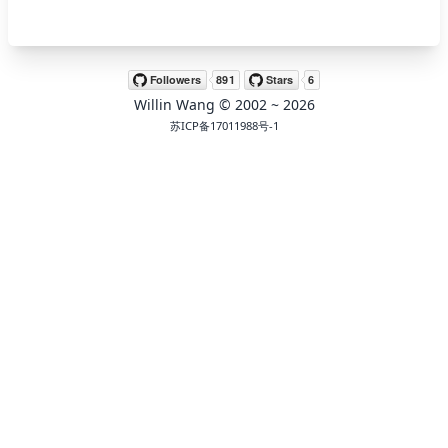
🖍 pastel
Willin Wang
© 2002 ~
2026
🧚‍♀️ fantasy
苏ICP备17011988号-1
📝 Wirefram
🏴 black
💎 luxury
🧛‍♂️ dracula
🖨 CMYK
🍁 Autumn