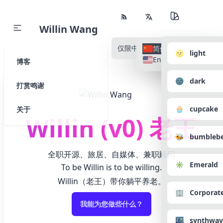
Willin Wang
仅限中文
所有语种
简体中文
🌝 light
English
博客
🌚 dark
打赏鸣谢
🧁 cupcake
关于
Willin (v0) 老王
🐝 bumbleb
全职开源、旅居、自媒体、兼职顾问
✳️ Emerald
To be Willin is to be willing.
Willin（老王）带你躺平养老。
🏢 Corporat
我能为您做些什么？
🌃 synthwav