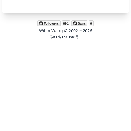
🖍 pastel
Willin Wang
© 2002 ~
2026
🧚‍♀️ fantasy
苏ICP备17011988号-1
📝 Wirefram
🏴 black
💎 luxury
🧛‍♂️ dracula
🖨 CMYK
🍁 Autumn