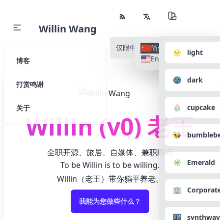
Willin Wang
仅限中文
所有语种
简体中文
🌝 light
English
博客
🌚 dark
打赏鸣谢
🧁 cupcake
关于
Willin (v0) 老王
🐝 bumbleb
全职开源、旅居、自媒体、兼职顾问
✳️ Emerald
To be Willin is to be willing.
Willin（老王）带你躺平养老。
🏢 Corporat
我能为您做些什么？
🌃 synthwav