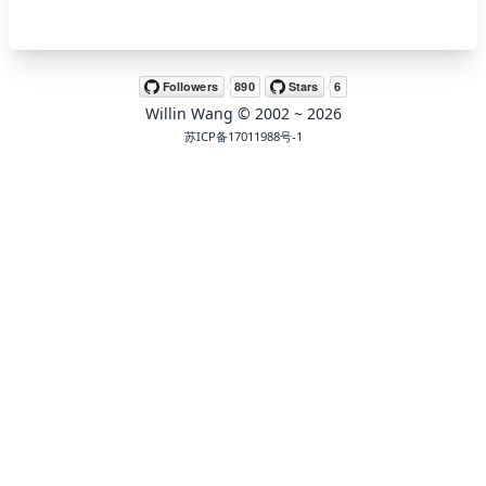
🖍 pastel
Willin Wang
© 2002 ~
2026
🧚‍♀️ fantasy
苏ICP备17011988号-1
📝 Wirefram
🏴 black
💎 luxury
🧛‍♂️ dracula
🖨 CMYK
🍁 Autumn