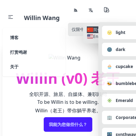
Willin Wang
仅限中文
所有语种
简体中文
🌝 light
English
博客
🌚 dark
打赏鸣谢
🧁 cupcake
关于
Willin (v0) 老王
🐝 bumbleb
全职开源、旅居、自媒体、兼职顾问
✳️ Emerald
To be Willin is to be willing.
Willin（老王）带你躺平养老。
🏢 Corporat
我能为您做些什么？
🌃 synthwav