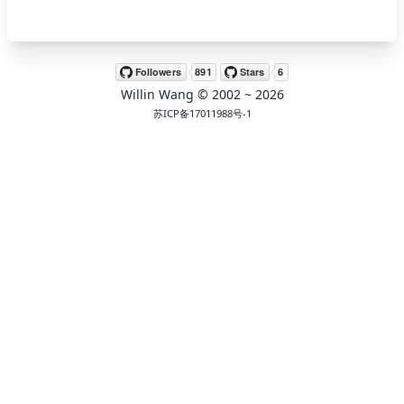
🖍 pastel
Willin Wang
© 2002 ~
2026
🧚‍♀️ fantasy
苏ICP备17011988号-1
📝 Wirefram
🏴 black
💎 luxury
🧛‍♂️ dracula
🖨 CMYK
🍁 Autumn