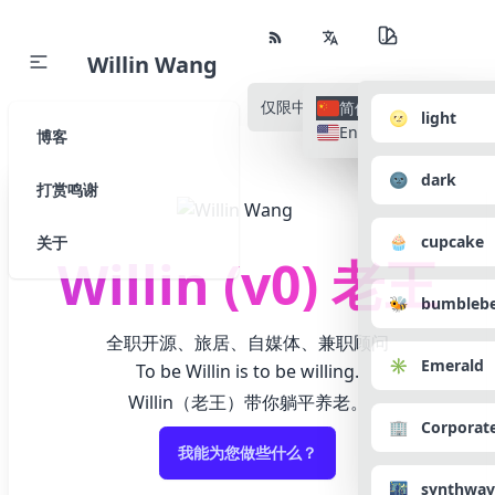
Willin Wang
仅限中文
所有语种
简体中文
🌝 light
English
博客
🌚 dark
打赏鸣谢
🧁 cupcake
关于
Willin (v0) 老王
🐝 bumbleb
全职开源、旅居、自媒体、兼职顾问
✳️ Emerald
To be Willin is to be willing.
Willin（老王）带你躺平养老。
🏢 Corporat
我能为您做些什么？
🌃 synthwav