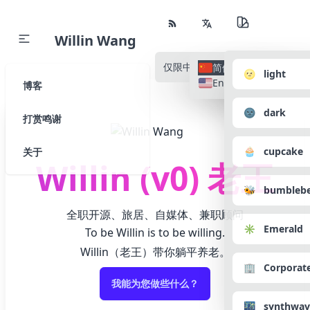
Willin Wang
仅限中文
所有语种
简体中文
🌝 light
English
博客
🌚 dark
打赏鸣谢
🧁 cupcake
关于
Willin (v0) 老王
🐝 bumbleb
全职开源、旅居、自媒体、兼职顾问
✳️ Emerald
To be Willin is to be willing.
Willin（老王）带你躺平养老。
🏢 Corporat
我能为您做些什么？
🌃 synthwav