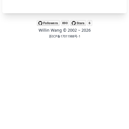
🖍 pastel
Willin Wang
© 2002 ~
2026
🧚‍♀️ fantasy
苏ICP备17011988号-1
📝 Wirefram
🏴 black
💎 luxury
🧛‍♂️ dracula
🖨 CMYK
🍁 Autumn