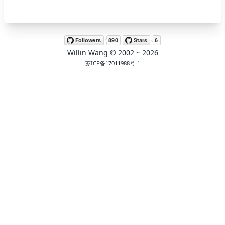
🖍 pastel
Willin Wang
© 2002 ~
2026
🧚‍♀️ fantasy
苏ICP备17011988号-1
📝 Wirefram
🏴 black
💎 luxury
🧛‍♂️ dracula
🖨 CMYK
🍁 Autumn