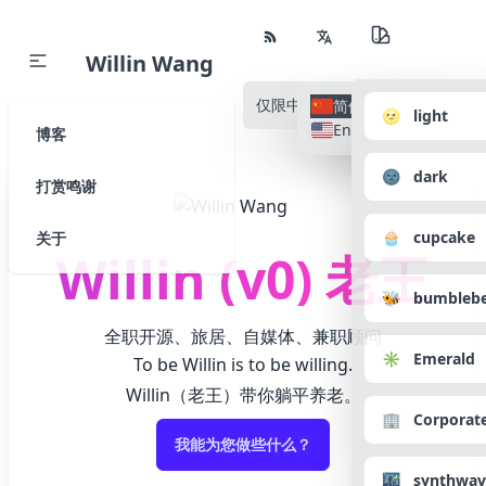
Willin Wang
仅限中文
所有语种
简体中文
🌝 light
English
博客
🌚 dark
打赏鸣谢
🧁 cupcake
关于
Willin (v0) 老王
🐝 bumbleb
全职开源、旅居、自媒体、兼职顾问
✳️ Emerald
To be Willin is to be willing.
Willin（老王）带你躺平养老。
🏢 Corporat
我能为您做些什么？
🌃 synthwav