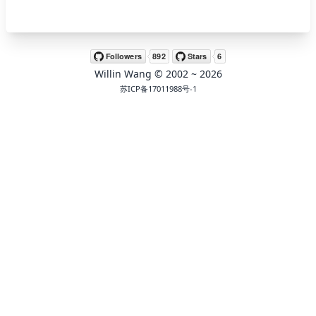
🖍 pastel
Willin Wang
© 2002 ~
2026
🧚‍♀️ fantasy
苏ICP备17011988号-1
📝 Wirefram
🏴 black
💎 luxury
🧛‍♂️ dracula
🖨 CMYK
🍁 Autumn