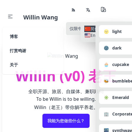
Willin Wang
仅限中文
所有语种
简体中文
🌝 light
English
博客
🌚 dark
打赏鸣谢
🧁 cupcake
关于
Willin (v0) 老王
🐝 bumbleb
全职开源、旅居、自媒体、兼职顾问
✳️ Emerald
To be Willin is to be willing.
Willin（老王）带你躺平养老。
🏢 Corporat
我能为您做些什么？
🌃 synthwav