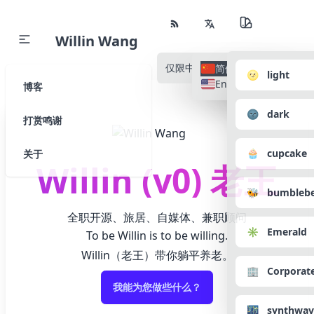
Willin Wang
仅限中文
所有语种
简体中文
🌝 light
English
博客
🌚 dark
打赏鸣谢
🧁 cupcake
关于
Willin (v0) 老王
🐝 bumbleb
全职开源、旅居、自媒体、兼职顾问
✳️ Emerald
To be Willin is to be willing.
Willin（老王）带你躺平养老。
🏢 Corporat
我能为您做些什么？
🌃 synthwav