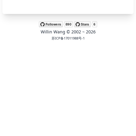
🖍 pastel
Willin Wang
© 2002 ~
2026
🧚‍♀️ fantasy
苏ICP备17011988号-1
📝 Wirefram
🏴 black
💎 luxury
🧛‍♂️ dracula
🖨 CMYK
🍁 Autumn