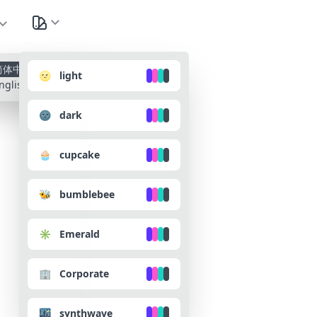
种
简体中文
🌝 light
nglish
🌚 dark
🧁 cupcake
🐝 bumblebee
✳️ Emerald
🏢 Corporate
🌃 synthwave