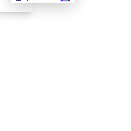
👴 retro
🤖 cyberpunk
🌸 valentine
🎃 halloween
🌷 garden
🌲 forest
🐟 aqua
👓 lofi