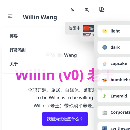
Willin Wang
仅限中文
所有语种
简体中文
🌝 light
English
博客
🌚 dark
打赏鸣谢
🧁 cupcake
关于
Willin (v0) 老王
🐝 bumbleb
全职开源、旅居、自媒体、兼职顾问
✳️ Emerald
To be Willin is to be willing.
Willin（老王）带你躺平养老。
🏢 Corporat
我能为您做些什么？
🌃 synthwav