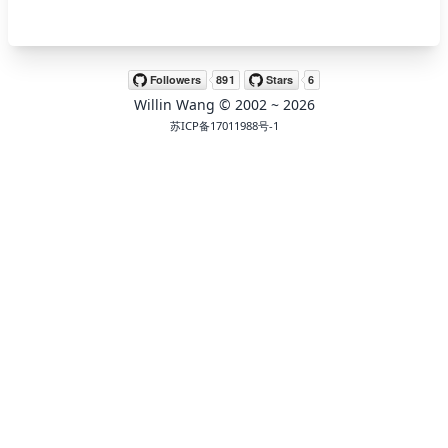
🖍 pastel
Willin Wang
© 2002 ~
2026
🧚‍♀️ fantasy
苏ICP备17011988号-1
📝 Wirefram
🏴 black
💎 luxury
🧛‍♂️ dracula
🖨 CMYK
🍁 Autumn