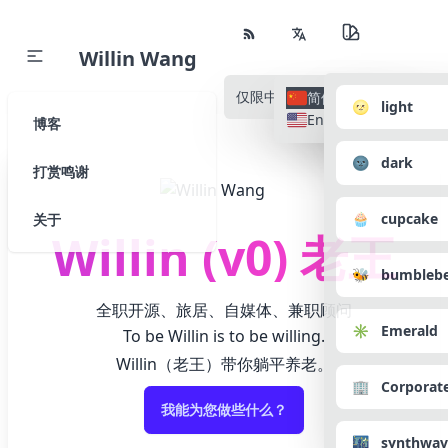
Willin Wang
仅限中文
所有语种
简体中文
🌝 light
English
博客
🌚 dark
打赏鸣谢
🧁 cupcake
关于
Willin (v0) 老王
🐝 bumbleb
全职开源、旅居、自媒体、兼职顾问
✳️ Emerald
To be Willin is to be willing.
Willin（老王）带你躺平养老。
🏢 Corporat
我能为您做些什么？
🌃 synthwav