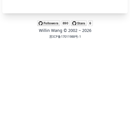
🖍 pastel
Willin Wang
© 2002 ~
2026
🧚‍♀️ fantasy
苏ICP备17011988号-1
📝 Wirefram
🏴 black
💎 luxury
🧛‍♂️ dracula
🖨 CMYK
🍁 Autumn