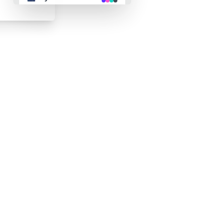
👴 retro
🤖 cyberpunk
🌸 valentine
🎃 halloween
🌷 garden
🌲 forest
🐟 aqua
👓 lofi