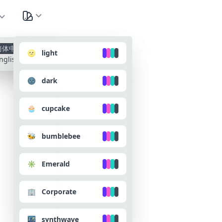
种
简体中文
🌝 light
nglish
🌚 dark
🧁 cupcake
🐝 bumblebee
✳️ Emerald
🏢 Corporate
🌃 synthwave