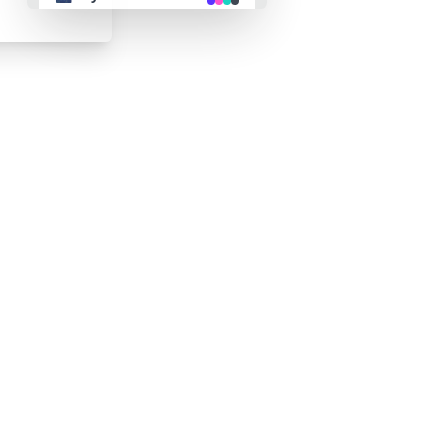
👴 retro
🤖 cyberpunk
🌸 valentine
🎃 halloween
🌷 garden
🌲 forest
🐟 aqua
👓 lofi