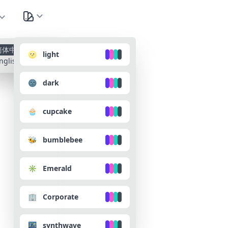
种
简体中文
🌝 light
nglish
🌚 dark
🧁 cupcake
🐝 bumblebee
✳️ Emerald
🏢 Corporate
🌃 synthwave