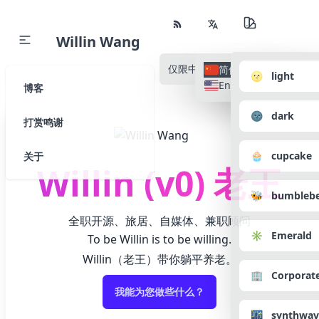
Willin Wang
仅限中文
所有语种
简体中文
🌝 light
English
博客
🌚 dark
打赏鸣谢
🧁 cupcake
关于
Willin (v0) 老王
🐝 bumbleb
全职开源、旅居、自媒体、兼职顾问
✳️ Emerald
To be Willin is to be willing.
Willin（老王）带你躺平养老。
🏢 Corporat
我能为您做些什么？
🌃 synthwav