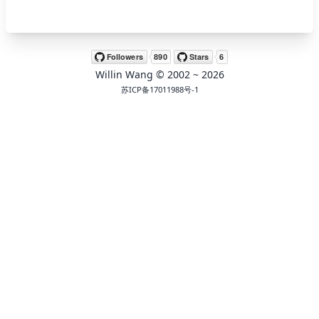
🖍 pastel
Willin Wang
© 2002 ~
2026
🧚‍♀️ fantasy
苏ICP备17011988号-1
📝 Wirefram
🏴 black
💎 luxury
🧛‍♂️ dracula
🖨 CMYK
🍁 Autumn