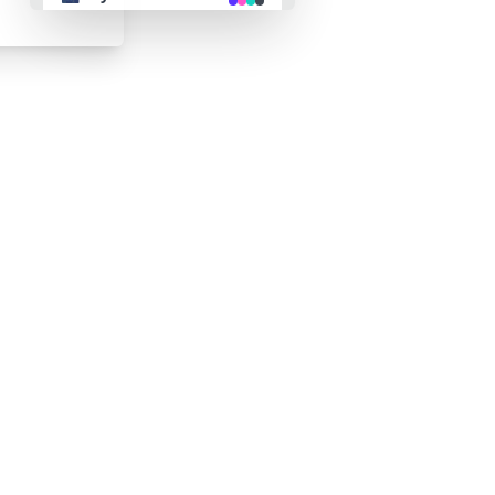
👴 retro
🤖 cyberpunk
🌸 valentine
🎃 halloween
🌷 garden
🌲 forest
🐟 aqua
👓 lofi