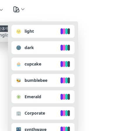
种
简体中文
🌝 light
nglish
🌚 dark
🧁 cupcake
🐝 bumblebee
✳️ Emerald
🏢 Corporate
🌃 synthwave