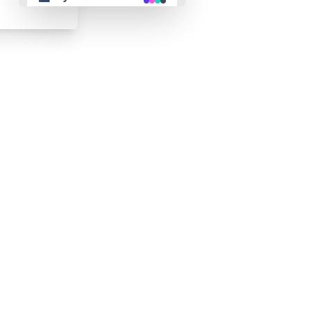
👴 retro
🤖 cyberpunk
🌸 valentine
🎃 halloween
🌷 garden
🌲 forest
🐟 aqua
👓 lofi