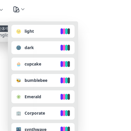
种
简体中文
🌝 light
nglish
🌚 dark
🧁 cupcake
🐝 bumblebee
✳️ Emerald
🏢 Corporate
🌃 synthwave