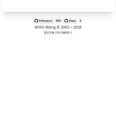
🖍 pastel
Willin Wang
© 2002 ~
2026
🧚‍♀️ fantasy
苏ICP备17011988号-1
📝 Wirefram
🏴 black
💎 luxury
🧛‍♂️ dracula
🖨 CMYK
🍁 Autumn