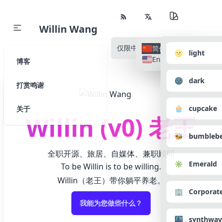
Willin Wang
仅限中文
所有语种
简体中文
🌝 light
English
博客
🌚 dark
打赏鸣谢
🧁 cupcake
关于
Willin (v0) 老王
🐝 bumbleb
全职开源、旅居、自媒体、兼职顾问
✳️ Emerald
To be Willin is to be willing.
Willin（老王）带你躺平养老。
🏢 Corporat
我能为您做些什么？
🌃 synthwav