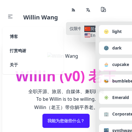
Willin Wang
仅限中文
所有语种
简体中文
🌝 light
English
博客
🌚 dark
打赏鸣谢
🧁 cupcake
关于
Willin (v0) 老王
🐝 bumbleb
全职开源、旅居、自媒体、兼职顾问
✳️ Emerald
To be Willin is to be willing.
Willin（老王）带你躺平养老。
🏢 Corporat
我能为您做些什么？
🌃 synthwav