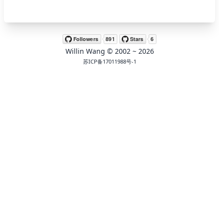
🖍 pastel
Willin Wang
© 2002 ~
2026
🧚‍♀️ fantasy
苏ICP备17011988号-1
📝 Wirefram
🏴 black
💎 luxury
🧛‍♂️ dracula
🖨 CMYK
🍁 Autumn