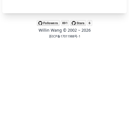
🖍 pastel
Willin Wang
© 2002 ~
2026
🧚‍♀️ fantasy
苏ICP备17011988号-1
📝 Wirefram
🏴 black
💎 luxury
🧛‍♂️ dracula
🖨 CMYK
🍁 Autumn