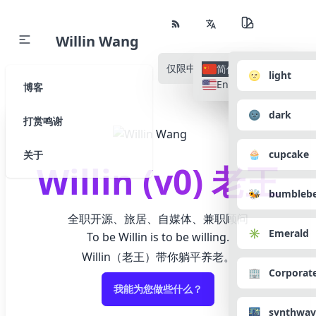
Willin Wang
仅限中文
所有语种
简体中文
🌝 light
English
博客
🌚 dark
打赏鸣谢
🧁 cupcake
关于
Willin (v0) 老王
🐝 bumbleb
全职开源、旅居、自媒体、兼职顾问
✳️ Emerald
To be Willin is to be willing.
Willin（老王）带你躺平养老。
🏢 Corporat
我能为您做些什么？
🌃 synthwav