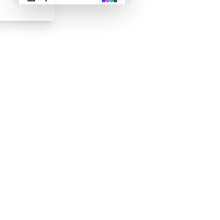
👴 retro
🤖 cyberpunk
🌸 valentine
🎃 halloween
🌷 garden
🌲 forest
🐟 aqua
👓 lofi