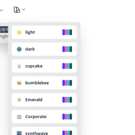
种
简体中文
🌝 light
nglish
🌚 dark
🧁 cupcake
🐝 bumblebee
✳️ Emerald
🏢 Corporate
🌃 synthwave