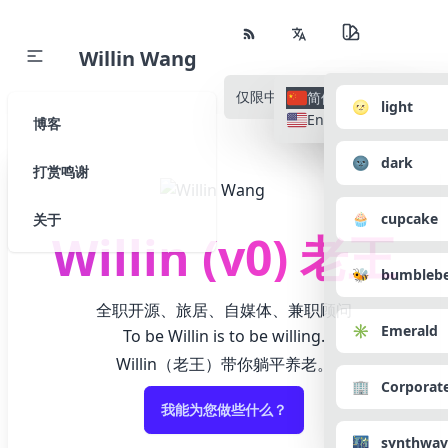
Willin Wang
仅限中文
所有语种
简体中文
🌝 light
English
博客
🌚 dark
打赏鸣谢
🧁 cupcake
关于
Willin (v0) 老王
🐝 bumbleb
全职开源、旅居、自媒体、兼职顾问
✳️ Emerald
To be Willin is to be willing.
Willin（老王）带你躺平养老。
🏢 Corporat
我能为您做些什么？
🌃 synthwav