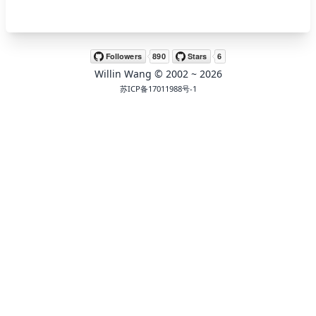
🖍 pastel
Willin Wang
© 2002 ~
2026
🧚‍♀️ fantasy
苏ICP备17011988号-1
📝 Wirefram
🏴 black
💎 luxury
🧛‍♂️ dracula
🖨 CMYK
🍁 Autumn