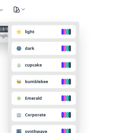
种
简体中文
🌝 light
nglish
🌚 dark
🧁 cupcake
🐝 bumblebee
✳️ Emerald
🏢 Corporate
🌃 synthwave