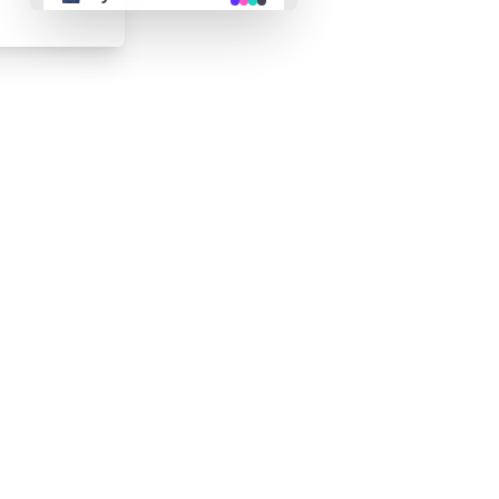
👴 retro
🤖 cyberpunk
🌸 valentine
🎃 halloween
🌷 garden
🌲 forest
🐟 aqua
👓 lofi