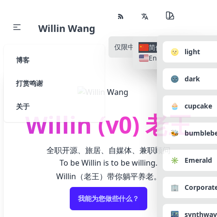
Willin Wang
仅限中文
所有语种
简体中文
🌝 light
English
博客
🌚 dark
打赏鸣谢
🧁 cupcake
关于
Willin (v0) 老王
🐝 bumbleb
全职开源、旅居、自媒体、兼职顾问
✳️ Emerald
To be Willin is to be willing.
Willin（老王）带你躺平养老。
🏢 Corporat
我能为您做些什么？
🌃 synthwav