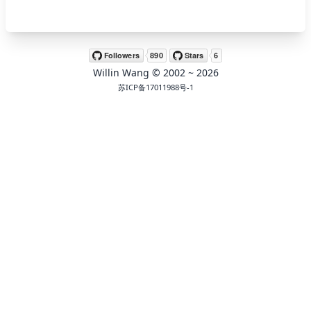
🖍 pastel
Willin Wang
© 2002 ~
2026
🧚‍♀️ fantasy
苏ICP备17011988号-1
📝 Wirefram
🏴 black
💎 luxury
🧛‍♂️ dracula
🖨 CMYK
🍁 Autumn