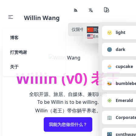
Willin Wang
仅限中文
所有语种
简体中文
🌝 light
English
博客
🌚 dark
打赏鸣谢
🧁 cupcake
关于
Willin (v0) 老王
🐝 bumbleb
全职开源、旅居、自媒体、兼职顾问
✳️ Emerald
To be Willin is to be willing.
Willin（老王）带你躺平养老。
🏢 Corporat
我能为您做些什么？
🌃 synthwav