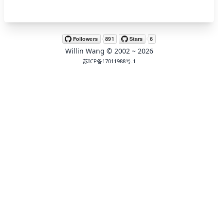
🖍 pastel
Willin Wang
© 2002 ~
2026
🧚‍♀️ fantasy
苏ICP备17011988号-1
📝 Wirefram
🏴 black
💎 luxury
🧛‍♂️ dracula
🖨 CMYK
🍁 Autumn