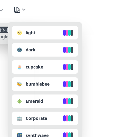
种
简体中文
🌝 light
nglish
🌚 dark
🧁 cupcake
🐝 bumblebee
✳️ Emerald
🏢 Corporate
🌃 synthwave