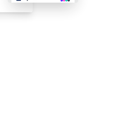
👴 retro
🤖 cyberpunk
🌸 valentine
🎃 halloween
🌷 garden
🌲 forest
🐟 aqua
👓 lofi