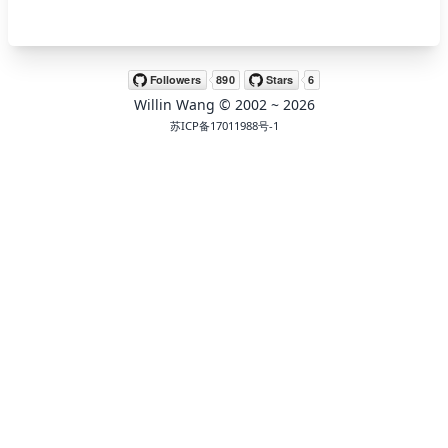
🖍 pastel
Willin Wang
© 2002 ~
2026
🧚‍♀️ fantasy
苏ICP备17011988号-1
📝 Wirefram
🏴 black
💎 luxury
🧛‍♂️ dracula
🖨 CMYK
🍁 Autumn