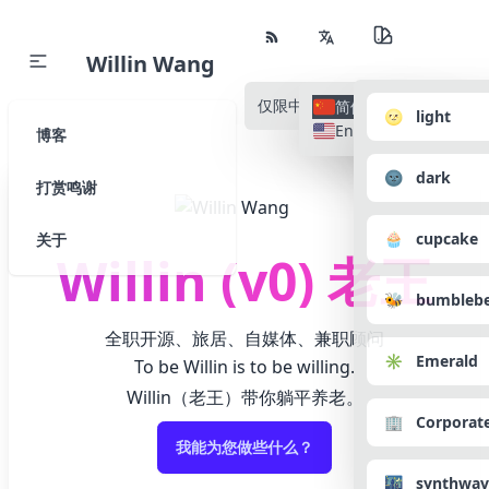
Willin Wang
仅限中文
所有语种
简体中文
🌝 light
English
博客
🌚 dark
打赏鸣谢
🧁 cupcake
关于
Willin (v0) 老王
🐝 bumbleb
全职开源、旅居、自媒体、兼职顾问
✳️ Emerald
To be Willin is to be willing.
Willin（老王）带你躺平养老。
🏢 Corporat
我能为您做些什么？
🌃 synthwav