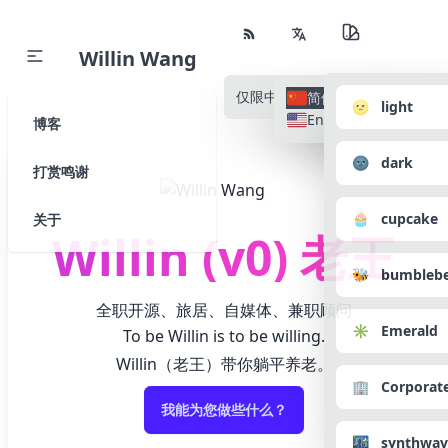
Willin Wang
仅限中文
所有语种
简体中文
🌝 light
English
博客
🌚 dark
打赏鸣谢
🧁 cupcake
关于
Willin (v0) 老王
🐝 bumbleb
全职开源、旅居、自媒体、兼职顾问
✳️ Emerald
To be Willin is to be willing.
Willin（老王）带你躺平养老。
🏢 Corporat
我能为您做些什么？
🌃 synthwav