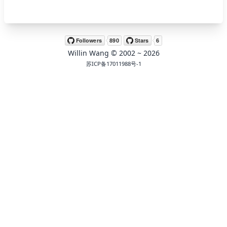
🖍 pastel
Willin Wang
© 2002 ~
2026
🧚‍♀️ fantasy
苏ICP备17011988号-1
📝 Wirefram
🏴 black
💎 luxury
🧛‍♂️ dracula
🖨 CMYK
🍁 Autumn