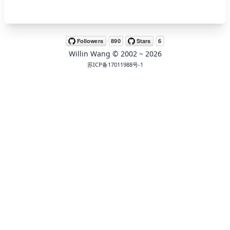
🖍 pastel
Willin Wang
© 2002 ~
2026
🧚‍♀️ fantasy
苏ICP备17011988号-1
📝 Wirefram
🏴 black
💎 luxury
🧛‍♂️ dracula
🖨 CMYK
🍁 Autumn