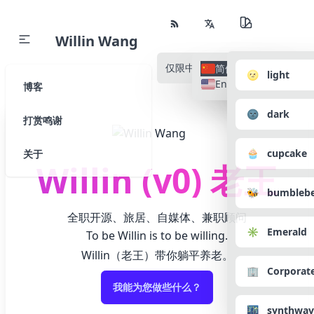
Willin Wang
仅限中文
所有语种
简体中文
🌝 light
English
博客
🌚 dark
打赏鸣谢
🧁 cupcake
关于
Willin (v0) 老王
🐝 bumbleb
全职开源、旅居、自媒体、兼职顾问
✳️ Emerald
To be Willin is to be willing.
Willin（老王）带你躺平养老。
🏢 Corporat
我能为您做些什么？
🌃 synthwav