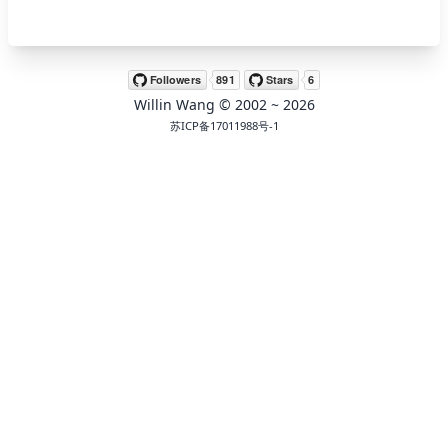
🖍 pastel
Willin Wang
© 2002 ~
2026
🧚‍♀️ fantasy
苏ICP备17011988号-1
📝 Wirefram
🏴 black
💎 luxury
🧛‍♂️ dracula
🖨 CMYK
🍁 Autumn