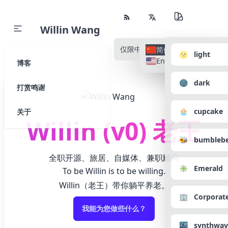
Willin Wang
仅限中文
所有语种
简体中文
🌝 light
English
博客
🌚 dark
打赏鸣谢
🧁 cupcake
关于
Willin (v0) 老王
🐝 bumbleb
全职开源、旅居、自媒体、兼职顾问
✳️ Emerald
To be Willin is to be willing.
Willin（老王）带你躺平养老。
🏢 Corporat
我能为您做些什么？
🌃 synthwav